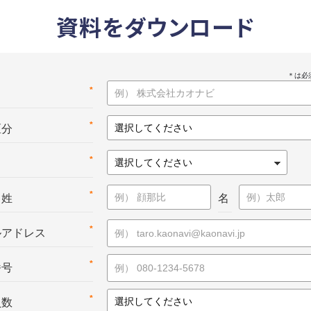
資料をダウンロード
*
名
*
区分
*
*
：姓
名
*
ルアドレス
*
番号
*
員数