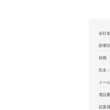
会社
部署
役職
氏名
メー
電話
従業