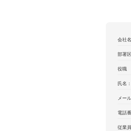
会社
部署
役職
氏名
メー
電話
従業