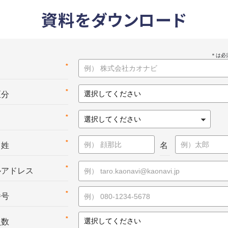
資料をダウンロード
*
名
*
区分
*
*
：姓
名
*
ルアドレス
*
番号
*
員数