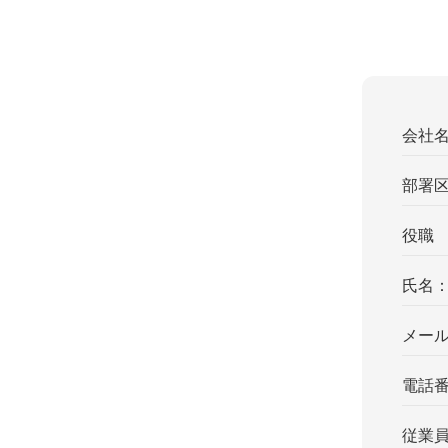
会社
部署
役職
氏名
メー
電話
従業