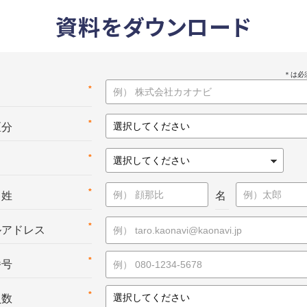
資料をダウンロード
*
名
*
区分
*
*
：姓
名
*
ルアドレス
*
番号
*
員数