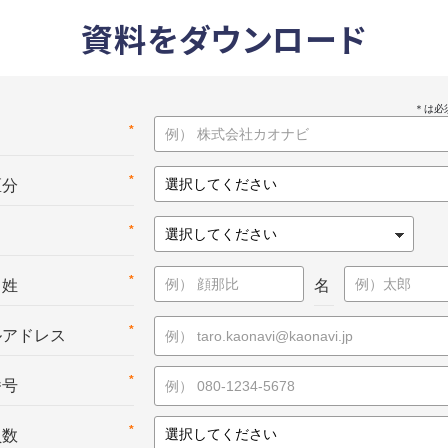
資料をダウンロード
*
名
*
区分
*
*
：姓
名
*
ルアドレス
*
番号
*
員数