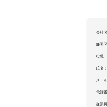
会社
部署
役職
氏名
メー
電話
従業