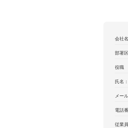
会社
部署
役職
氏名
メー
電話
従業