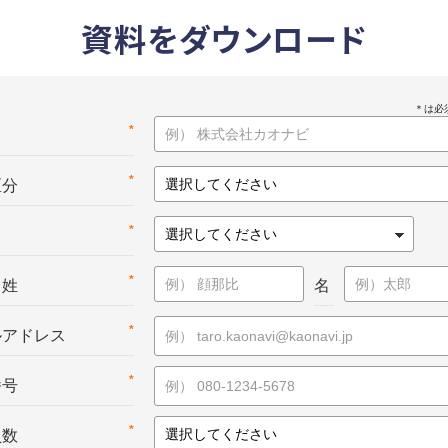
資料をダウンロード
*
名
*
区分
*
*
：姓
名
*
ルアドレス
*
番号
*
員数