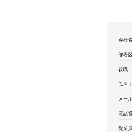
会社
部署
役職
氏名
メー
電話
従業