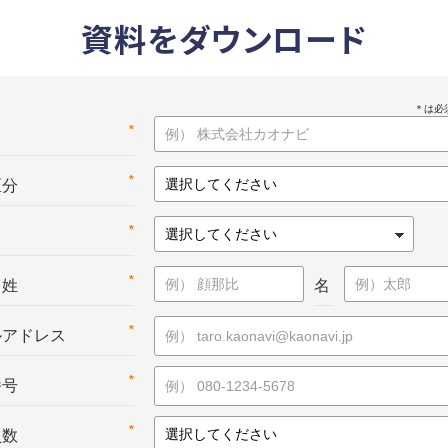
資料をダウンロード
*
名
*
区分
*
*
：姓
名
*
ルアドレス
*
番号
*
員数