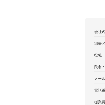
会社
部署
役職
氏名
メー
電話
従業