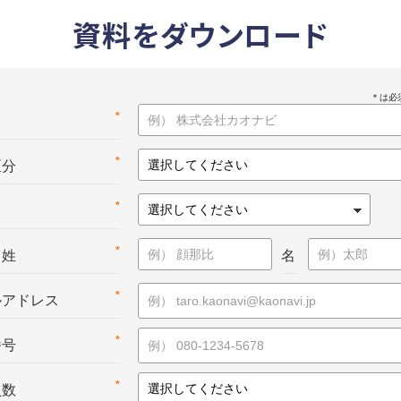
資料をダウンロード
*
名
*
区分
*
*
：姓
名
*
ルアドレス
*
番号
*
員数