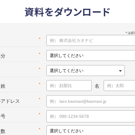
資料をダウンロード
*
名
*
区分
*
*
：姓
名
*
ルアドレス
*
番号
*
員数