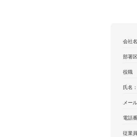
会社
部署
役職
氏名
メー
電話
従業