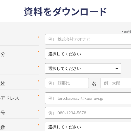
資料をダウンロード
*
名
*
区分
*
*
：姓
名
*
ルアドレス
*
番号
*
員数