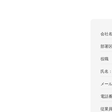
会社
部署
役職
氏名
メー
電話
従業