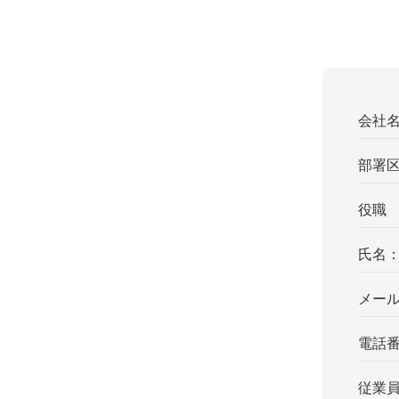
会社
部署
役職
氏名
メー
電話
従業