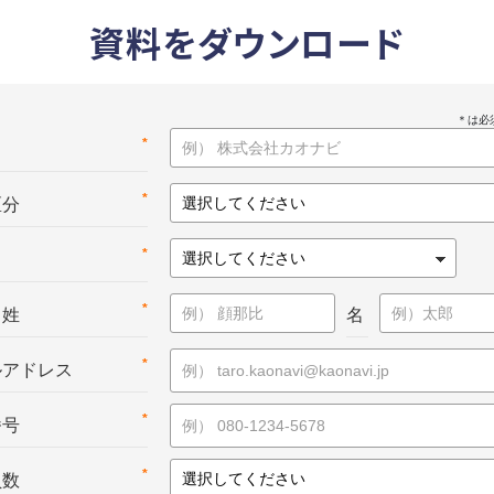
資料をダウンロード
*
名
*
区分
*
*
：姓
名
*
ルアドレス
*
番号
*
員数