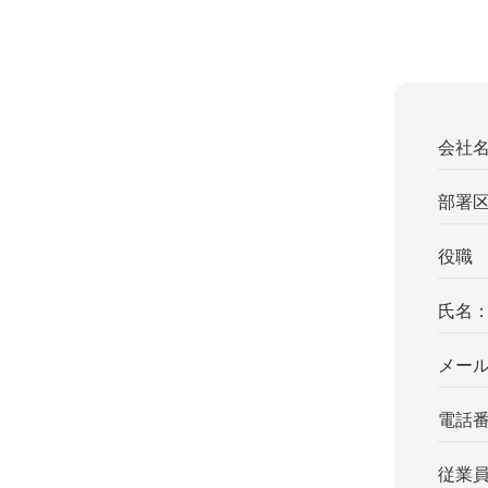
会社
部署
役職
氏名
メー
電話
従業