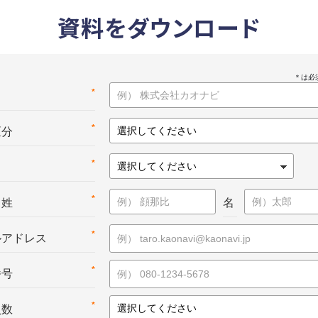
資料をダウンロード
*
名
*
区分
*
*
：姓
名
*
ルアドレス
*
番号
*
員数