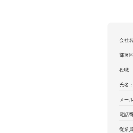
会社
部署
役職
氏名
メー
電話
従業