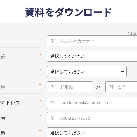
資料をダウンロード
*
名
*
区分
*
*
：姓
名
*
ルアドレス
*
番号
*
員数