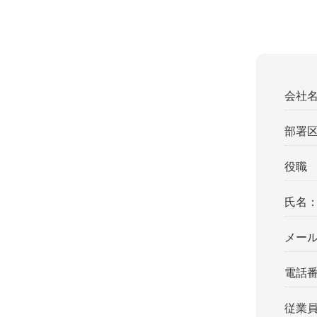
会社
部署
役職
氏名
メー
電話
従業