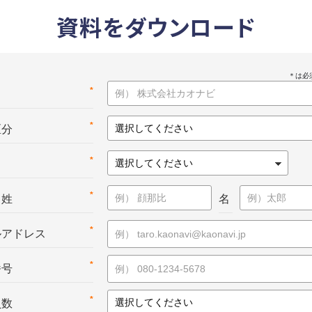
資料をダウンロード
*
名
*
区分
*
*
：姓
名
*
ルアドレス
*
番号
*
員数