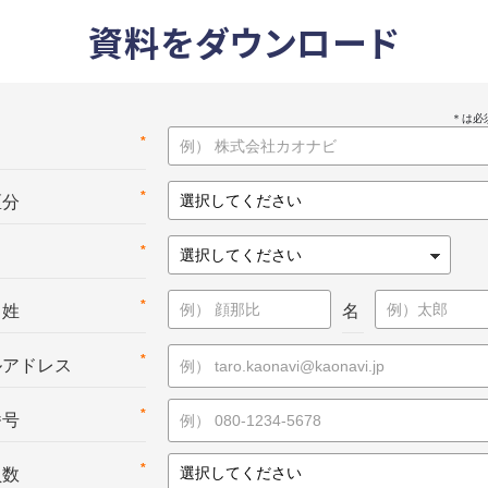
資料をダウンロード
*
名
*
区分
*
*
：姓
名
*
ルアドレス
*
番号
*
員数