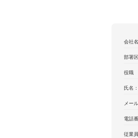
会社
部署
役職
氏名
メー
電話
従業