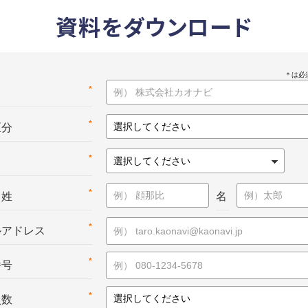
資料をダウンロード
*
名
*
区分
*
*
：姓
名
*
ルアドレス
*
番号
*
員数