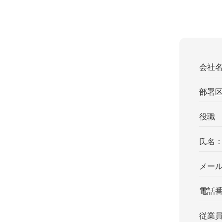
会社
部署
役職
氏名
メー
電話
従業