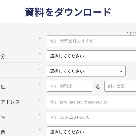
資料をダウンロード
*
名
*
区分
*
*
：姓
名
*
ルアドレス
*
番号
*
員数