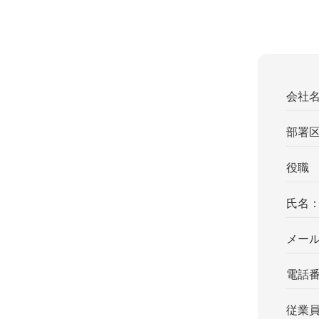
会社
部署
役職
氏名
メー
電話
従業