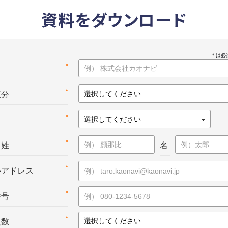
資料をダウンロード
*
名
*
区分
*
*
：姓
名
*
ルアドレス
*
番号
*
員数