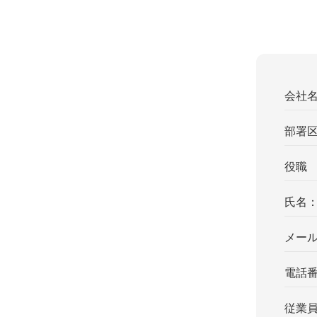
会社
部署
役職
氏名
メー
電話
従業