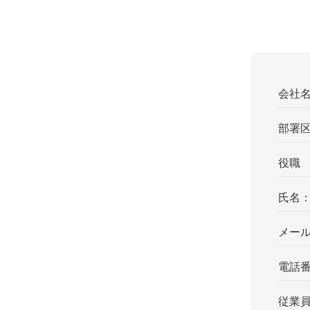
会社
部署
役職
氏名
メー
電話
従業