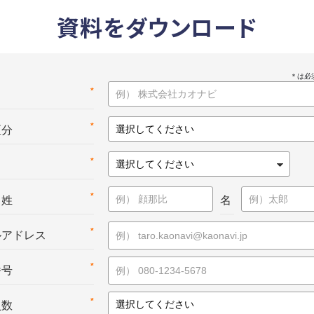
資料をダウンロード
*
名
*
区分
*
*
：姓
名
*
ルアドレス
*
番号
*
員数