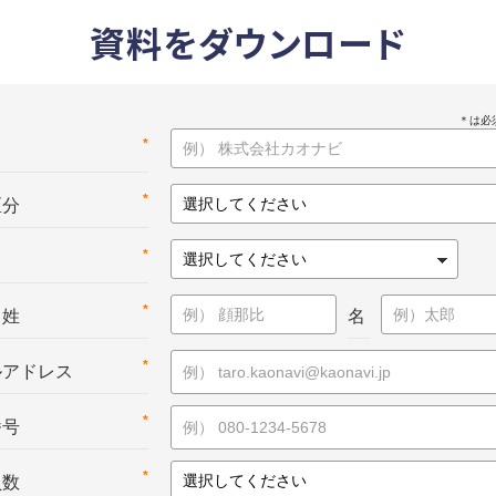
資料をダウンロード
*
名
*
区分
*
*
：姓
名
*
ルアドレス
*
番号
*
員数