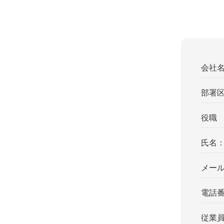
会社
部署
役職
氏名
メー
電話
従業