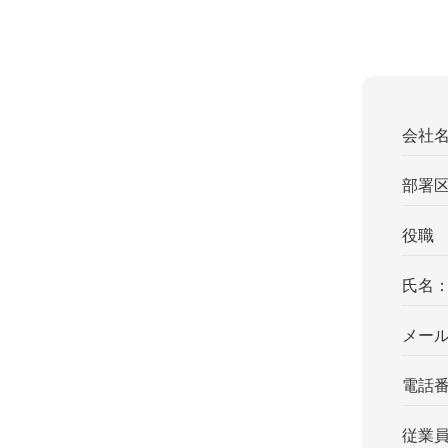
会社
部署
役職
氏名
メー
電話
従業