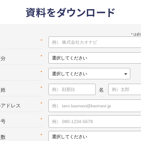
資料をダウンロード
*
名
*
区分
*
*
：姓
名
*
ルアドレス
*
番号
*
員数