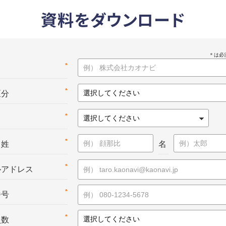
資料をダウンロード
*
名
*
区分
*
*
：姓
名
*
ルアドレス
*
番号
*
員数