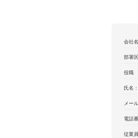
会社
部署
役職
氏名
メー
電話
従業