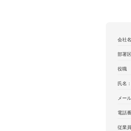
会社
部署
役職
氏名
メー
電話
従業