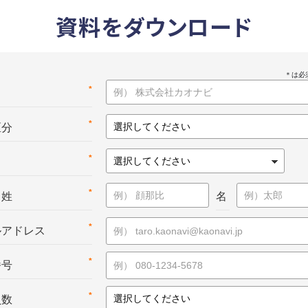
資料をダウンロード
*
名
*
区分
*
*
：姓
名
*
ルアドレス
*
番号
*
員数