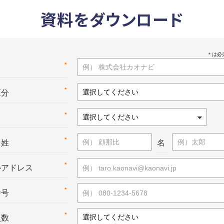
資料をダウンロード
*
名
*
区分
*
*
：姓
名
*
ルアドレス
*
番号
*
員数