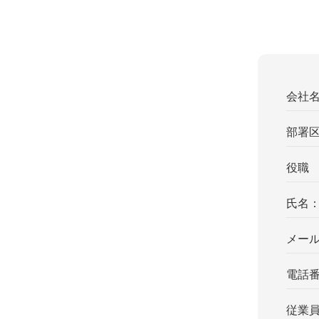
会社
部署
役職
氏名
メー
電話
従業