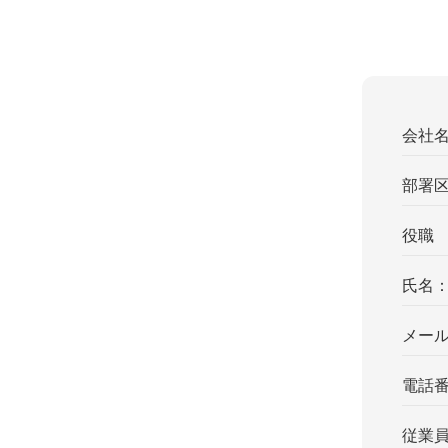
会社
部署
役職
氏名
メー
電話
従業