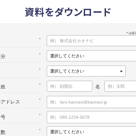
資料をダウンロード
*
名
*
区分
*
*
：姓
名
*
ルアドレス
*
番号
*
員数