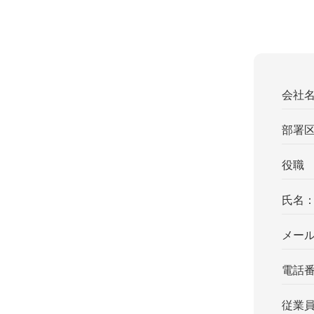
会社
部署
役職
氏名
メー
電話
従業