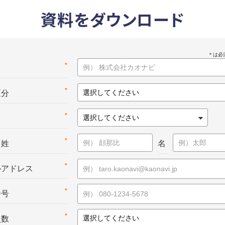
資料をダウンロード
*
名
*
区分
*
*
：姓
名
*
ルアドレス
*
番号
*
員数