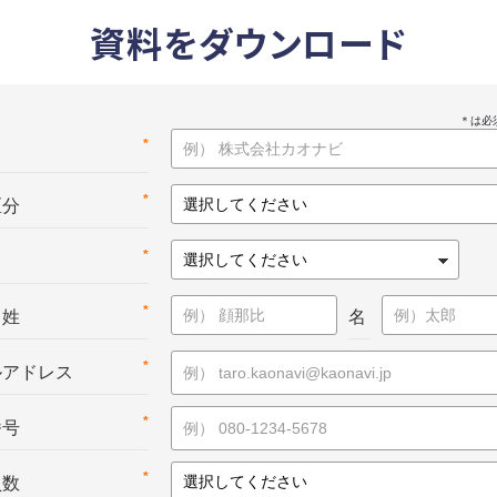
資料をダウンロード
*
名
*
区分
*
*
：姓
名
*
ルアドレス
*
番号
*
員数