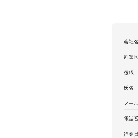
会社
部署
役職
氏名
メー
電話
従業