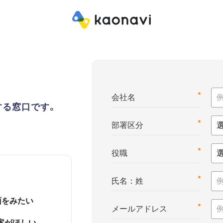
*
会社名
する窓口です。
*
部署区分
*
役職
*
氏名：姓
面をみたい
*
メールアドレス
案がほしい