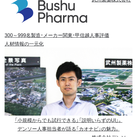
300～999名
製造・メーカー
関東・甲信越
人事評価
人材情報の一元化
「小規模からでも試行できる」「説明いらずのUI」。
デンソー人事担当者が語る「カオナビ」の魅力。