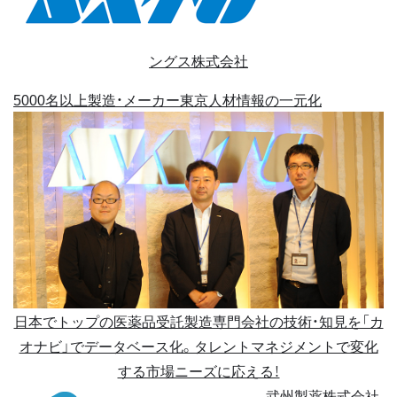
ングス株式会社
5000名以上
製造・メーカー
東京
人材情報の一元化
日本でトップの医薬品受託製造専門会社の技術・知見を「カ
オナビ」でデータベース化。タレントマネジメントで変化
する市場ニーズに応える！
武州製薬株式会社