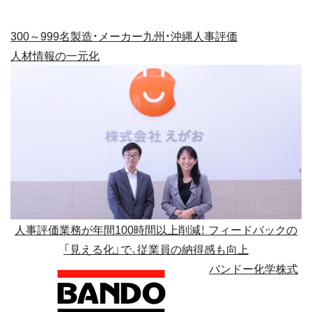
300～999名
製造・メーカー
九州・沖縄
人事評価
人材情報の一元化
人事評価業務が年間100時間以上削減！ フィードバックの
「見える化」で、従業員の納得感も向上
バンドー化学株式