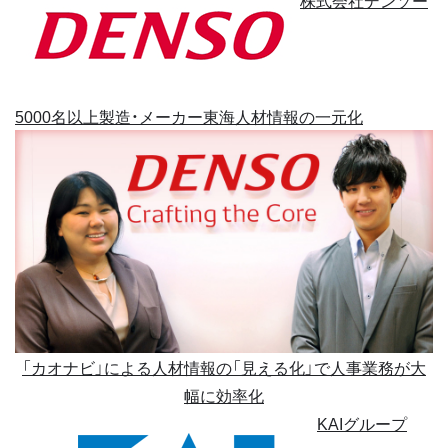
株式会社デンソー
5000名以上
製造・メーカー
東海
人材情報の一元化
「カオナビ」による人材情報の「見える化」で人事業務が大
幅に効率化
KAIグループ