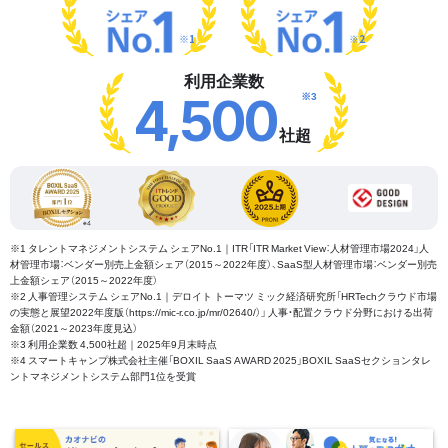
※1
※2
利用企業数
※3
4,500
社超
※1 タレントマネジメントシステム シェアNo.1｜ITR「ITR Market View：人材管理市場2024」人
材管理市場：ベンダー別売上金額シェア（2015～2022年度）、SaaS型人材管理市場：ベンダー別売
上金額シェア（2015～2022年度）
※2 人事管理システム シェアNo.1｜デロイト トーマツ ミック経済研究所「HRTechクラウド市場
の実態と展望2022年度版（https://mic-r.co.jp/mr/02640/）」 人事・配置クラウド分野における出荷
金額（2021～2023年度見込）
※3 利用企業数 4,500社超｜2025年9月末時点
※4 スマートキャンプ株式会社主催「BOXIL SaaS AWARD 2025」BOXIL SaaSセクションタレ
ントマネジメントシステム部門1位を受賞