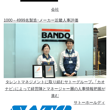
会社
1000～4999名
製造・メーカー
近畿
人事評価
タレントマネジメントに取り組むサトーグループ。「カオ
ナビ」によって経営陣とマネージャー層の人事情報把握が
進む
サトーホールディ