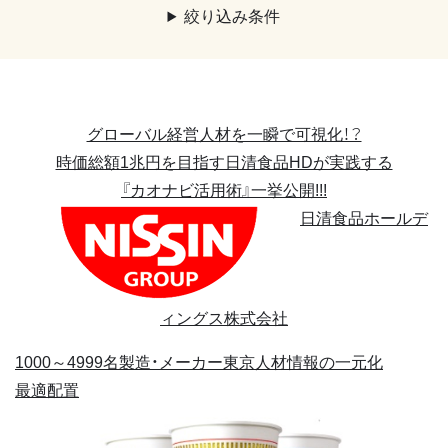
絞り込み条件
グローバル経営人材を一瞬で可視化！？
時価総額1兆円を目指す日清食品HDが実践する
『カオナビ活用術』一挙公開!!!
日清食品ホールデ
ィングス株式会社
1000～4999名
製造・メーカー
東京
人材情報の一元化
最適配置