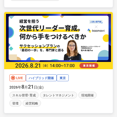
LIVE
ハイブリッド開催
東京
8
21
年
月
日(金)
2026
スキル管理・育成
タレントマネジメント
現地開催
登壇
経営戦略