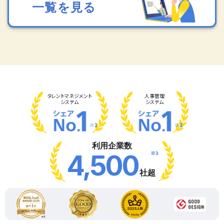
一覧を見る
タレント
マネジメント
人事管理
システム
システム
※1
※2
利用企業数
※3
4,500
社超