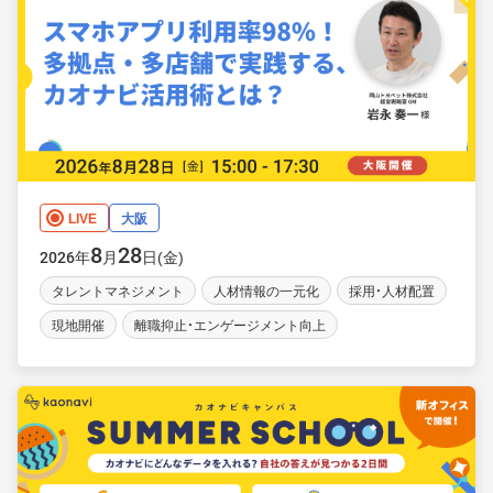
LIVE
大阪
8
28
年
月
日(金)
2026
タレントマネジメント
人材情報の一元化
採用・人材配置
現地開催
離職抑止・エンゲージメント向上