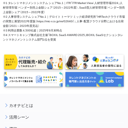
※1 タレントマネジメントシステム シェアNo.1｜ITR「ITR Market View：人材管理市場2024」人
材管理市場：ベンダー別売上金額シェア（2015～2022年度）、SaaS型人材管理市場：ベンダー別売
上金額シェア（2015～2022年度）
※2 人事管理システム シェアNo.1｜デロイト トーマツ ミック経済研究所「HRTechクラウド市場
の実態と展望2022年度版（https://mic-r.co.jp/mr/02640/）」 人事・配置クラウド分野における出荷
金額（2021～2023年度見込）
※3 利用企業数 4,500社超｜2025年9月末時点
※4 スマートキャンプ株式会社主催「BOXIL SaaS AWARD 2025」BOXIL SaaSセクションタレ
ントマネジメントシステム部門1位を受賞
カオナビとは
活用シーン