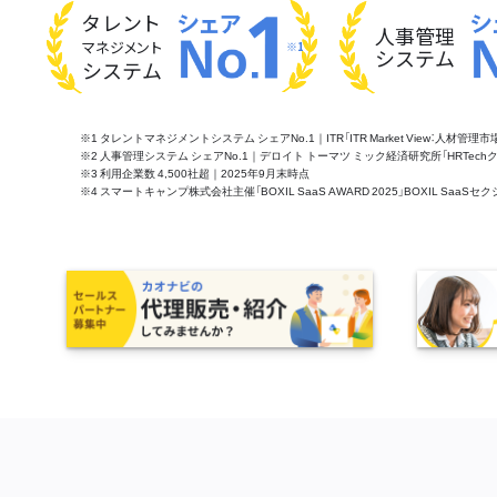
タレント
人事管理
マネジメント
※1
システム
システム
※1 タレントマネジメントシステム シェアNo.1｜ITR「ITR Market View：人材
※2 人事管理システム シェアNo.1｜デロイト トーマツ ミック経済研究所「HRTechクラウド市
※3 利用企業数 4,500社超｜2025年9月末時点
※4 スマートキャンプ株式会社主催「BOXIL SaaS AWARD 2025」BOXIL S