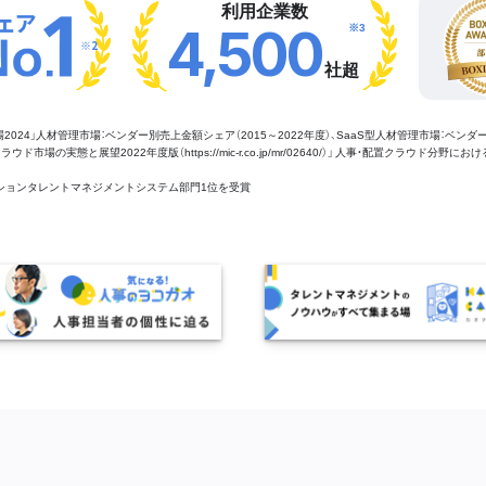
利用企業数
※3
4,500
※2
社超
管理市場2024」人材管理市場：ベンダー別売上金額シェア（2015～2022年度）、SaaS型人材管理市場：ベンダ
場の実態と展望2022年度版（https://mic-r.co.jp/mr/02640/）」 人事・配置クラウド分野にお
aaSセクションタレントマネジメントシステム部門1位を受賞