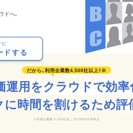
ウドへ。
ナビ
ードする
価運用を
クラウドで効率
クに時間を割けるため
評
利用企業数 4,500社超｜2025年9月末時点