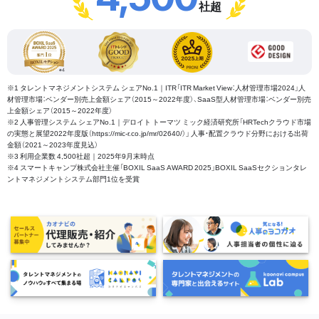
社超
※1 タレントマネジメントシステム シェアNo.1｜ITR「ITR Market View：人材管理市場2024」人
材管理市場：ベンダー別売上金額シェア（2015～2022年度）、SaaS型人材管理市場：ベンダー別売
上金額シェア（2015～2022年度）
※2 人事管理システム シェアNo.1｜デロイト トーマツ ミック経済研究所「HRTechクラウド市場
の実態と展望2022年度版（https://mic-r.co.jp/mr/02640/）」 人事・配置クラウド分野における出荷
金額（2021～2023年度見込）
※3 利用企業数 4,500社超｜2025年9月末時点
※4 スマートキャンプ株式会社主催「BOXIL SaaS AWARD 2025」BOXIL SaaSセクションタレ
ントマネジメントシステム部門1位を受賞