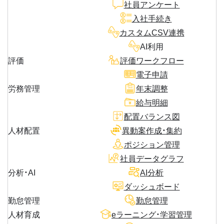
社員アンケート
入社手続き
カスタムCSV連携
AI利用
評価
評価ワークフロー
電子申請
労務管理
年末調整
給与明細
配置バランス図
人材配置
異動案作成・集約
ポジション管理
社員データグラフ
分析・AI
AI分析
ダッシュボード
勤怠管理
勤怠管理
人材育成
eラーニング・学習管理