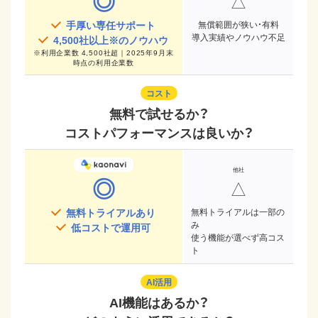
◎
△
手厚い専任サポート
無償範囲が狭い・有料
導入実績やノウハウ不足
4,500
社以上※のノウハウ
※
利用企業数 4,500社超｜2025年9月末
時点
の利用企業数
コスト
無料で試せるか？
コストパフォーマンスは良いか？
◎
△
無料トライアルあり
無料トライアルは一部の
み
低コストで運用可
使う機能が選べず高コス
ト
AI活用
AI機能はあるか？