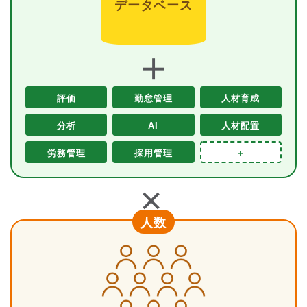
データベース
＋
評価
勤怠管理
人材育成
分析
AI
人材配置
労務管理
採用管理
＋
＋
人数