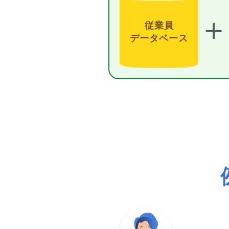
＋
従業員
データベース