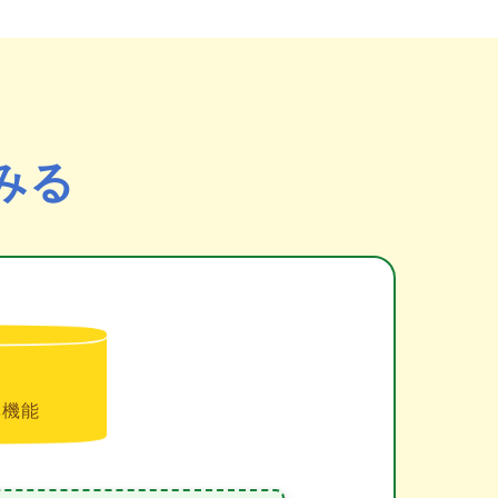
みる
準機能