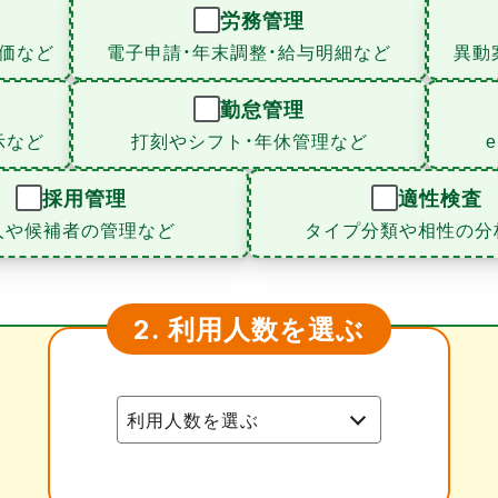
労務管理
価など
電子申請・年末調整・給与明細など
異動
勤怠管理
示など
打刻やシフト・年休管理など
採用管理
適性検査
人や候補者の管理など
タイプ分類や相性の分
利用人数を選ぶ
2.