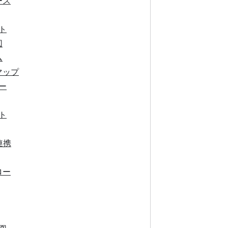
ース
ト
図
ム
マップ
ー
ト
連携
ロー