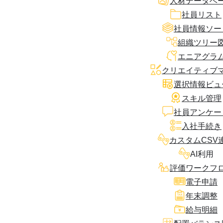
人材データベ
社員リスト
社員情報ソー
組織ツリー
エニアグラ
クリエイティブ
選択情報ビュ
スキル管理
社員アンケー
入社手続き
カスタムCSV
AI利用
評価ワークフ
電子申請
年末調整
給与明細