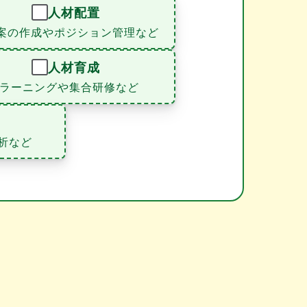
人材配置
案の作成やポジション管理など
人材育成
eラーニングや集合研修など
析など