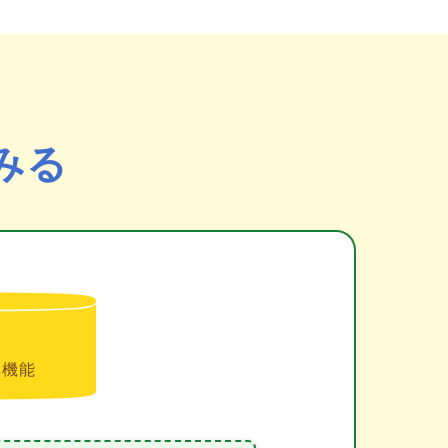
みる
準機能