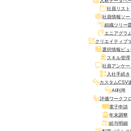
人材データベ
社員リスト
社員情報ソー
組織ツリー
エニアグラ
クリエイティブ
選択情報ビュ
スキル管理
社員アンケー
入社手続き
カスタムCSV
AI利用
評価ワークフ
電子申請
年末調整
給与明細