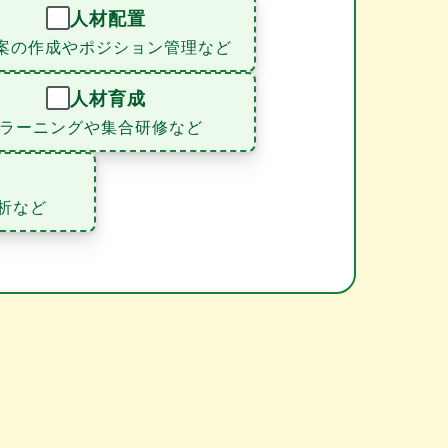
人材配置
案の作成やポジション管理など
人材育成
eラーニングや集合研修など
析など