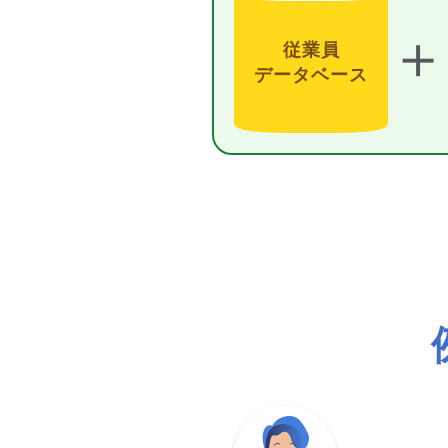
＋
従業員
データベース