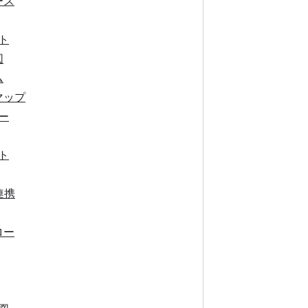
ース
ト
図
ム
マップ
ー
ト
連携
ロー