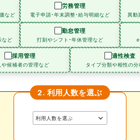
労務管理
価など
電子申請・年末調整・給与明細など
異動
勤怠管理
示など
打刻やシフト・年休管理など
採用管理
適性検査
人や候補者の管理など
タイプ分類や相性の分
利用人数を選ぶ
2.