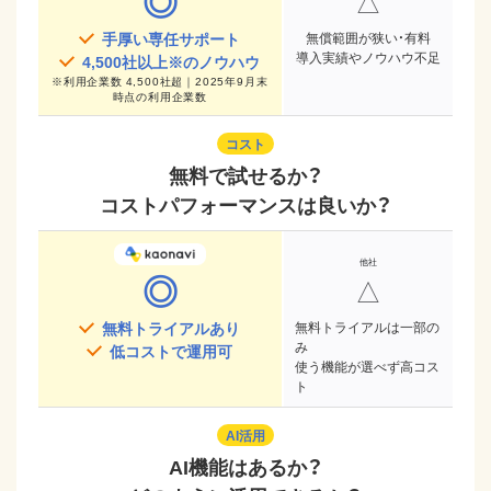
◎
△
手厚い専任サポート
無償範囲が狭い・有料
導入実績やノウハウ不足
4,500
社以上※のノウハウ
※
利用企業数 4,500社超｜2025年9月末
時点
の利用企業数
コスト
無料で試せるか？
コストパフォーマンスは良いか？
◎
△
無料トライアルあり
無料トライアルは一部の
み
低コストで運用可
使う機能が選べず高コス
ト
AI活用
AI機能はあるか？