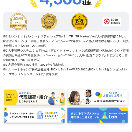
社超
※1 タレントマネジメントシステム シェアNo.1｜ITR「ITR Market View：人材管理市場2024」人
材管理市場：ベンダー別売上金額シェア（2015～2022年度）、SaaS型人材管理市場：ベンダー別売
上金額シェア（2015～2022年度）
※2 人事管理システム シェアNo.1｜デロイト トーマツ ミック経済研究所「HRTechクラウド市場
の実態と展望2022年度版（https://mic-r.co.jp/mr/02640/）」 人事・配置クラウド分野における出荷
金額（2021～2023年度見込）
※3 利用企業数 4,500社超｜2025年9月末時点
※4 スマートキャンプ株式会社主催「BOXIL SaaS AWARD 2025」BOXIL SaaSセクションタレ
ントマネジメントシステム部門1位を受賞