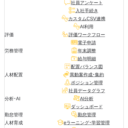
社員アンケート
入社手続き
カスタムCSV連携
AI利用
評価
評価ワークフロー
電子申請
労務管理
年末調整
給与明細
配置バランス図
人材配置
異動案作成・集約
ポジション管理
社員データグラフ
分析・AI
AI分析
ダッシュボード
勤怠管理
勤怠管理
人材育成
eラーニング・学習管理