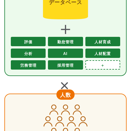
データベース
＋
評価
勤怠管理
人材育成
分析
AI
人材配置
労務管理
採用管理
＋
＋
人数