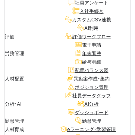
社員アンケート
入社手続き
カスタムCSV連携
AI利用
評価
評価ワークフロー
電子申請
労務管理
年末調整
給与明細
配置バランス図
人材配置
異動案作成・集約
ポジション管理
社員データグラフ
分析・AI
AI分析
ダッシュボード
勤怠管理
勤怠管理
人材育成
eラーニング・学習管理