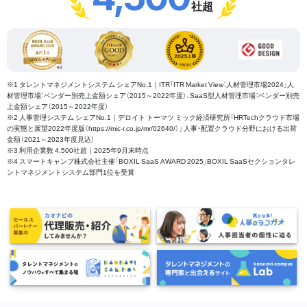
社超
※1 タレントマネジメントシステム シェアNo.1｜ITR「ITR Market View：人材管理市場2024」人
材管理市場：ベンダー別売上金額シェア（2015～2022年度）、SaaS型人材管理市場：ベンダー別売
上金額シェア（2015～2022年度）
※2 人事管理システム シェアNo.1｜デロイト トーマツ ミック経済研究所「HRTechクラウド市場
の実態と展望2022年度版（https://mic-r.co.jp/mr/02640/）」 人事・配置クラウド分野における出荷
金額（2021～2023年度見込）
※3 利用企業数 4,500社超｜2025年9月末時点
※4 スマートキャンプ株式会社主催「BOXIL SaaS AWARD 2025」BOXIL SaaSセクションタレ
ントマネジメントシステム部門1位を受賞