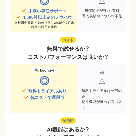
◎
△
手厚い専任サポート
無償範囲が狭い・有料
導入実績やノウハウ不足
4,500
社以上※のノウハウ
※
利用企業数 4,500社超｜2025年9月末
時点
の利用企業数
コスト
無料で試せるか？
コストパフォーマンスは良いか？
◎
△
無料トライアルあり
無料トライアルは一部の
み
低コストで運用可
使う機能が選べず高コス
ト
AI活用
AI機能はあるか？