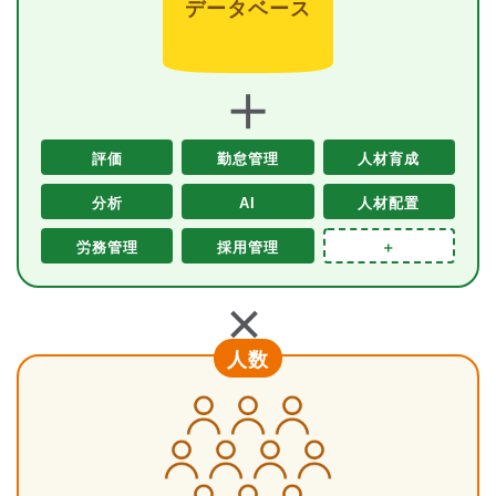
データベース
＋
評価
勤怠管理
人材育成
分析
AI
人材配置
労務管理
採用管理
＋
＋
人数