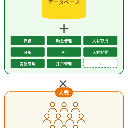
データベース
＋
評価
勤怠管理
人材育成
分析
AI
人材配置
労務管理
採用管理
＋
＋
人数