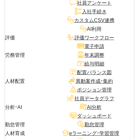
社員アンケート
入社手続き
カスタムCSV連携
AI利用
評価
評価ワークフロー
電子申請
労務管理
年末調整
給与明細
配置バランス図
人材配置
異動案作成・集約
ポジション管理
社員データグラフ
分析・AI
AI分析
ダッシュボード
勤怠管理
勤怠管理
人材育成
eラーニング・学習管理