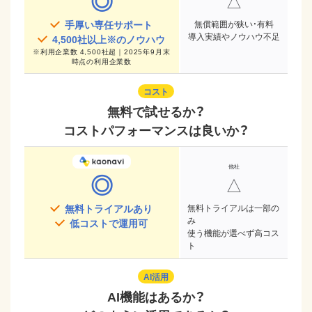
◎
△
手厚い専任サポート
無償範囲が狭い・有料
導入実績やノウハウ不足
4,500
社以上※のノウハウ
※
利用企業数 4,500社超｜2025年9月末
時点
の利用企業数
コスト
無料で試せるか？
コストパフォーマンスは良いか？
◎
△
無料トライアルあり
無料トライアルは一部の
み
低コストで運用可
使う機能が選べず高コス
ト
AI活用
AI機能はあるか？