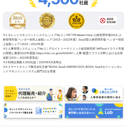
社超
※1 タレントマネジメントシステム シェアNo.1｜ITR「ITR Market View：人材管理市場2024」人
材管理市場：ベンダー別売上金額シェア（2015～2022年度）、SaaS型人材管理市場：ベンダー別売
上金額シェア（2015～2022年度）
※2 人事管理システム シェアNo.1｜デロイト トーマツ ミック経済研究所「HRTechクラウド市場
の実態と展望2022年度版（https://mic-r.co.jp/mr/02640/）」 人事・配置クラウド分野における出荷
金額（2021～2023年度見込）
※3 利用企業数 4,500社超｜2025年9月末時点
※4 スマートキャンプ株式会社主催「BOXIL SaaS AWARD 2025」BOXIL SaaSセクションタレ
ントマネジメントシステム部門1位を受賞