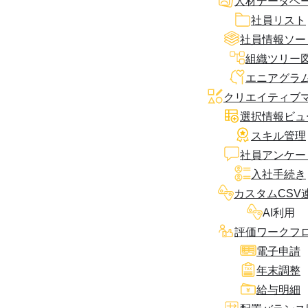
人材データベ
社員リスト
社員情報ソー
組織ツリー
エニアグラ
クリエイティブ
選択情報ビュ
スキル管理
社員アンケー
入社手続き
カスタムCSV
AI利用
評価ワークフ
電子申請
年末調整
給与明細