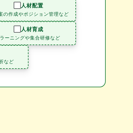
人材配置
案の作成やポジション管理など
人材育成
eラーニングや集合研修など
析など