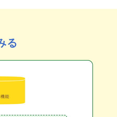
みる
準機能