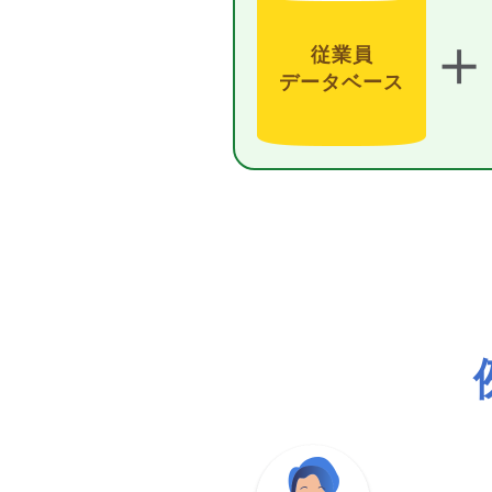
＋
従業員
データベース