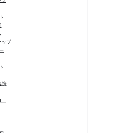
ース
ト
図
ム
マップ
ー
ト
連携
ロー