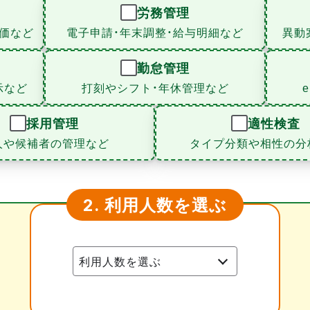
労務管理
価など
電子申請・年末調整・給与明細など
異動
勤怠管理
示など
打刻やシフト・年休管理など
採用管理
適性検査
人や候補者の管理など
タイプ分類や相性の分
利用人数を選ぶ
2.