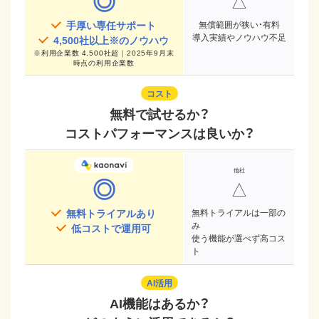
◎
△
手厚い専任サポート
無償範囲が狭い・有料
導入実績やノウハウ不足
4,500
社以上※のノウハウ
※
利用企業数 4,500社超｜2025年9月末
時点
の利用企業数
コスト
無料で試せるか？
コストパフォーマンスは良いか？
◎
△
無料トライアルあり
無料トライアルは一部の
み
低コストで運用可
使う機能が選べず高コス
ト
AI活用
AI機能はあるか？