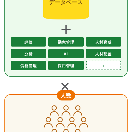
データベース
＋
評価
勤怠管理
人材育成
分析
AI
人材配置
労務管理
採用管理
＋
＋
人数