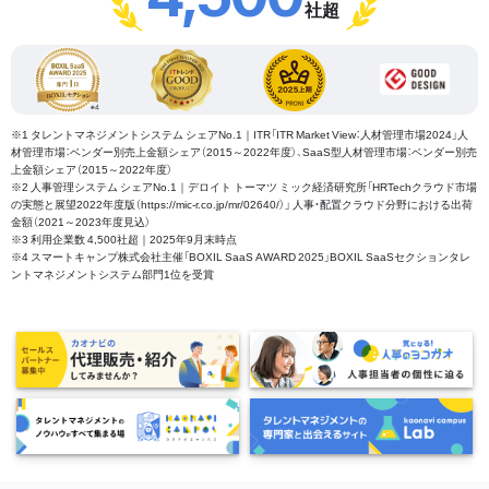
社超
※1 タレントマネジメントシステム シェアNo.1｜ITR「ITR Market View：人材管理市場2024」人
材管理市場：ベンダー別売上金額シェア（2015～2022年度）、SaaS型人材管理市場：ベンダー別売
上金額シェア（2015～2022年度）
※2 人事管理システム シェアNo.1｜デロイト トーマツ ミック経済研究所「HRTechクラウド市場
の実態と展望2022年度版（https://mic-r.co.jp/mr/02640/）」 人事・配置クラウド分野における出荷
金額（2021～2023年度見込）
※3 利用企業数 4,500社超｜2025年9月末時点
※4 スマートキャンプ株式会社主催「BOXIL SaaS AWARD 2025」BOXIL SaaSセクションタレ
ントマネジメントシステム部門1位を受賞