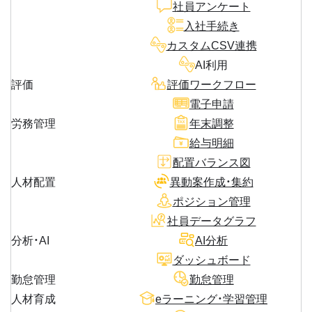
社員アンケート
入社手続き
カスタムCSV連携
AI利用
評価
評価ワークフロー
電子申請
労務管理
年末調整
給与明細
配置バランス図
人材配置
異動案作成・集約
ポジション管理
社員データグラフ
分析・AI
AI分析
ダッシュボード
勤怠管理
勤怠管理
人材育成
eラーニング・学習管理