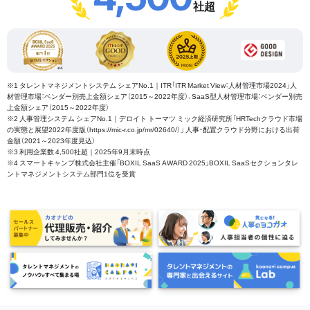
社超
※1 タレントマネジメントシステム シェアNo.1｜ITR「ITR Market View：人材管理市場2024」人
材管理市場：ベンダー別売上金額シェア（2015～2022年度）、SaaS型人材管理市場：ベンダー別売
上金額シェア（2015～2022年度）
※2 人事管理システム シェアNo.1｜デロイト トーマツ ミック経済研究所「HRTechクラウド市場
の実態と展望2022年度版（https://mic-r.co.jp/mr/02640/）」 人事・配置クラウド分野における出荷
金額（2021～2023年度見込）
※3 利用企業数 4,500社超｜2025年9月末時点
※4 スマートキャンプ株式会社主催「BOXIL SaaS AWARD 2025」BOXIL SaaSセクションタレ
ントマネジメントシステム部門1位を受賞