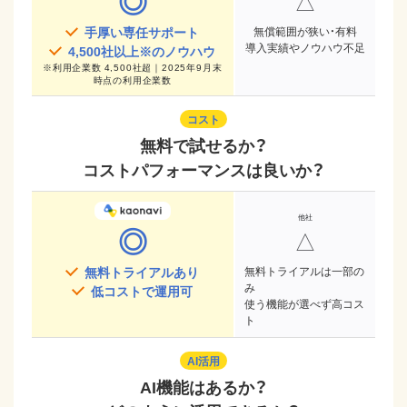
◎
△
手厚い専任サポート
無償範囲が狭い・有料
導入実績やノウハウ不足
4,500
社以上※のノウハウ
※
利用企業数 4,500社超｜2025年9月末
時点
の利用企業数
コスト
無料で試せるか？
コストパフォーマンスは良いか？
◎
△
無料トライアルあり
無料トライアルは一部の
み
低コストで運用可
使う機能が選べず高コス
ト
AI活用
AI機能はあるか？