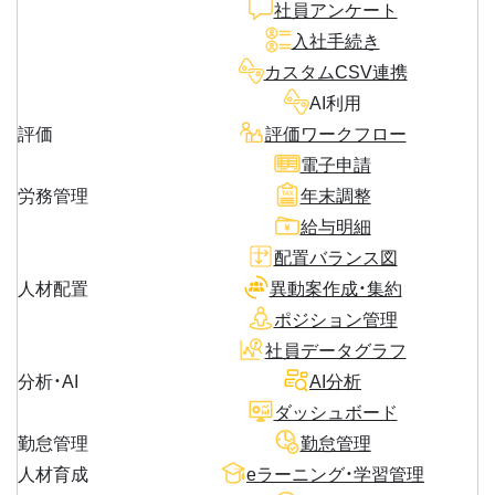
社員アンケート
入社手続き
カスタムCSV連携
AI利用
評価
評価ワークフロー
電子申請
労務管理
年末調整
給与明細
配置バランス図
人材配置
異動案作成・集約
ポジション管理
社員データグラフ
分析・AI
AI分析
ダッシュボード
勤怠管理
勤怠管理
人材育成
eラーニング・学習管理