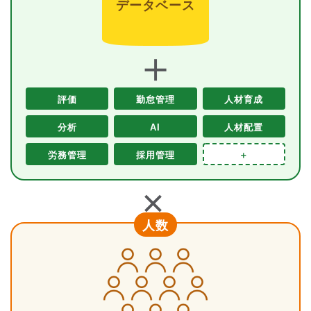
データベース
＋
評価
勤怠管理
人材育成
分析
AI
人材配置
労務管理
採用管理
＋
＋
人数