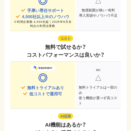
◎
△
手厚い専任サポート
無償範囲が狭い・有料
導入実績やノウハウ不足
4,500
社以上※のノウハウ
※
利用企業数 4,500社超｜2025年9月末
時点
の利用企業数
コスト
無料で試せるか？
コストパフォーマンスは良いか？
◎
△
無料トライアルあり
無料トライアルは一部の
み
低コストで運用可
使う機能が選べず高コス
ト
AI活用
AI機能はあるか？