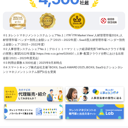
社超
※1 タレントマネジメントシステム シェアNo.1｜ITR「ITR Market View：人材管理市場2024」人
材管理市場：ベンダー別売上金額シェア（2015～2022年度）、SaaS型人材管理市場：ベンダー別売
上金額シェア（2015～2022年度）
※2 人事管理システム シェアNo.1｜デロイト トーマツ ミック経済研究所「HRTechクラウド市場
の実態と展望2022年度版（https://mic-r.co.jp/mr/02640/）」 人事・配置クラウド分野における出荷
金額（2021～2023年度見込）
※3 利用企業数 4,500社超｜2025年9月末時点
※4 スマートキャンプ株式会社主催「BOXIL SaaS AWARD 2025」BOXIL SaaSセクションタレ
ントマネジメントシステム部門1位を受賞