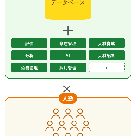
データベース
＋
評価
勤怠管理
人材育成
分析
AI
人材配置
労務管理
採用管理
＋
＋
人数