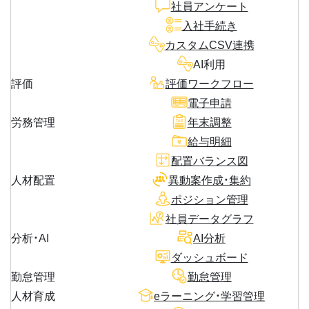
社員アンケート
入社手続き
カスタムCSV連携
AI利用
評価
評価ワークフロー
電子申請
労務管理
年末調整
給与明細
配置バランス図
人材配置
異動案作成・集約
ポジション管理
社員データグラフ
分析・AI
AI分析
ダッシュボード
勤怠管理
勤怠管理
人材育成
eラーニング・学習管理