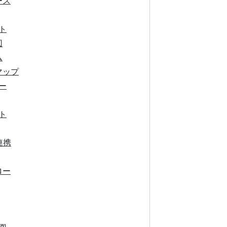
ース
ト
図
ム
マップ
ー
ト
連携
ロー