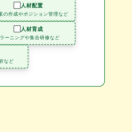
人材配置
案の作成やポジション管理など
人材育成
eラーニングや集合研修など
析など