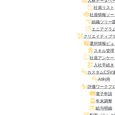
人材データベ
社員リスト
社員情報ソー
組織ツリー
エニアグラ
クリエイティブ
選択情報ビュ
スキル管理
社員アンケー
入社手続き
カスタムCSV
AI利用
評価ワークフ
電子申請
年末調整
給与明細