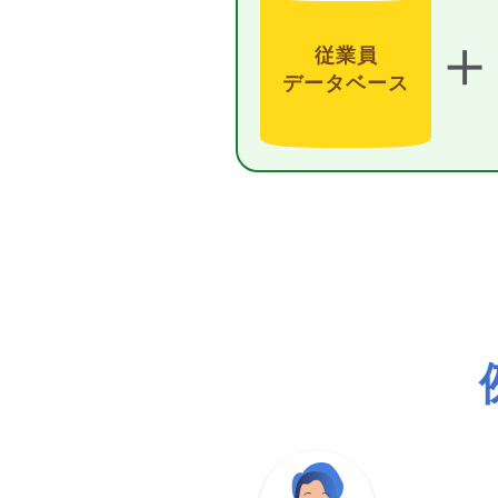
＋
従業員
データベース