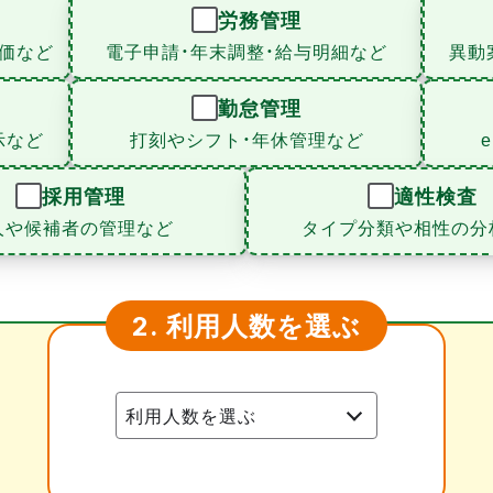
労務管理
価など
電子申請・年末調整・給与明細など
異動
勤怠管理
示など
打刻やシフト・年休管理など
採用管理
適性検査
人や候補者の管理など
タイプ分類や相性の分
利用人数を選ぶ
2.