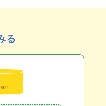
みる
準機能