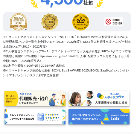
社超
※1 タレントマネジメントシステム シェアNo.1｜ITR「ITR Market View：人材管理市場2024」人
材管理市場：ベンダー別売上金額シェア（2015～2022年度）、SaaS型人材管理市場：ベンダー別売
上金額シェア（2015～2022年度）
※2 人事管理システム シェアNo.1｜デロイト トーマツ ミック経済研究所「HRTechクラウド市場
の実態と展望2022年度版（https://mic-r.co.jp/mr/02640/）」 人事・配置クラウド分野における出荷
金額（2021～2023年度見込）
※3 利用企業数 4,500社超｜2025年9月末時点
※4 スマートキャンプ株式会社主催「BOXIL SaaS AWARD 2025」BOXIL SaaSセクションタレ
ントマネジメントシステム部門1位を受賞