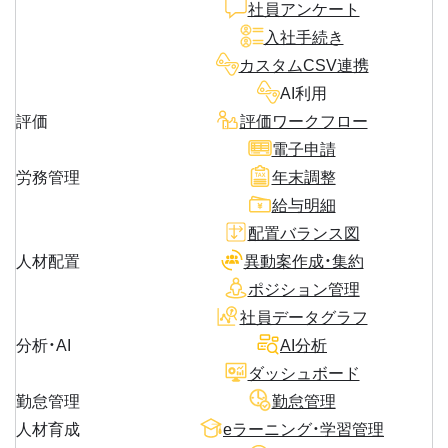
社員アンケート
入社手続き
カスタムCSV連携
AI利用
評価
評価ワークフロー
電子申請
労務管理
年末調整
給与明細
配置バランス図
人材配置
異動案作成・集約
ポジション管理
社員データグラフ
分析・AI
AI分析
ダッシュボード
勤怠管理
勤怠管理
人材育成
eラーニング・学習管理