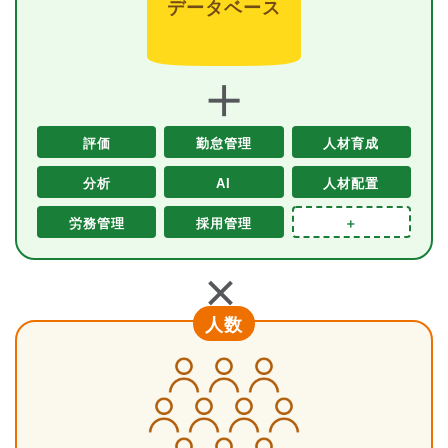
データベース
＋
評価
勤怠管理
人材育成
分析
AI
人材配置
労務管理
採用管理
＋
＋
人数