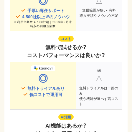
◎
△
手厚い専任サポート
無償範囲が狭い・有料
導入実績やノウハウ不足
4,500
社以上※のノウハウ
※
利用企業数 4,500社超｜2025年9月末
時点
の利用企業数
コスト
無料で試せるか？
コストパフォーマンスは良いか？
◎
△
無料トライアルあり
無料トライアルは一部の
み
低コストで運用可
使う機能が選べず高コス
ト
AI活用
AI機能はあるか？