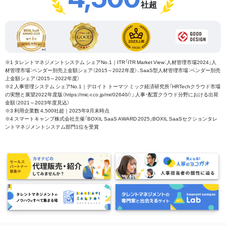
社超
※1 タレントマネジメントシステム シェアNo.1｜ITR「ITR Market View：人材管理市場2024」人
材管理市場：ベンダー別売上金額シェア（2015～2022年度）、SaaS型人材管理市場：ベンダー別売
上金額シェア（2015～2022年度）
※2 人事管理システム シェアNo.1｜デロイト トーマツ ミック経済研究所「HRTechクラウド市場
の実態と展望2022年度版（https://mic-r.co.jp/mr/02640/）」 人事・配置クラウド分野における出荷
金額（2021～2023年度見込）
※3 利用企業数 4,500社超｜2025年9月末時点
※4 スマートキャンプ株式会社主催「BOXIL SaaS AWARD 2025」BOXIL SaaSセクションタレ
ントマネジメントシステム部門1位を受賞