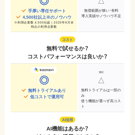
◎
△
手厚い専任サポート
無償範囲が狭い・有料
導入実績やノウハウ不足
4,500
社以上※のノウハウ
※
利用企業数 4,500社超｜2025年9月末
時点
の利用企業数
コスト
無料で試せるか？
コストパフォーマンスは良いか？
◎
△
無料トライアルあり
無料トライアルは一部の
み
低コストで運用可
使う機能が選べず高コス
ト
AI活用
AI機能はあるか？