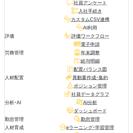
社員アンケート
入社手続き
カスタムCSV連携
AI利用
評価
評価ワークフロー
電子申請
労務管理
年末調整
給与明細
配置バランス図
人材配置
異動案作成・集約
ポジション管理
社員データグラフ
分析・AI
AI分析
ダッシュボード
勤怠管理
勤怠管理
人材育成
eラーニング・学習管理