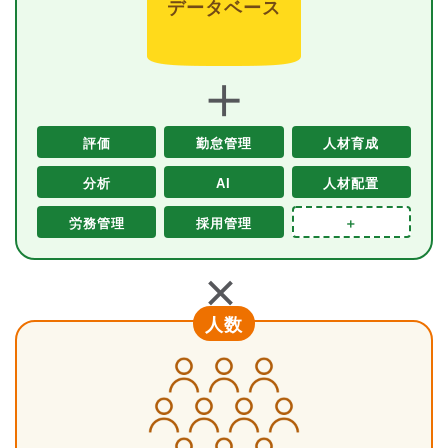
データベース
＋
評価
勤怠管理
人材育成
分析
AI
人材配置
労務管理
採用管理
＋
＋
人数