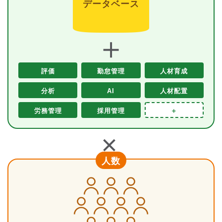
データベース
＋
評価
勤怠管理
人材育成
分析
AI
人材配置
労務管理
採用管理
＋
＋
人数