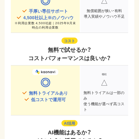
◎
△
手厚い専任サポート
無償範囲が狭い・有料
導入実績やノウハウ不足
4,500
社以上※のノウハウ
※
利用企業数 4,500社超｜2025年9月末
時点
の利用企業数
コスト
無料で試せるか？
コストパフォーマンスは良いか？
◎
△
無料トライアルあり
無料トライアルは一部の
み
低コストで運用可
使う機能が選べず高コス
ト
AI活用
AI機能はあるか？