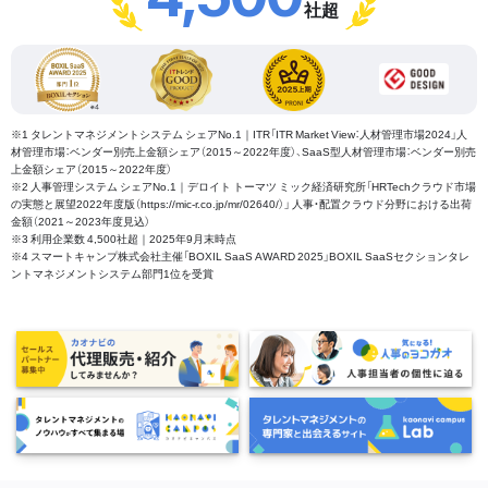
社超
※1 タレントマネジメントシステム シェアNo.1｜ITR「ITR Market View：人材管理市場2024」人
材管理市場：ベンダー別売上金額シェア（2015～2022年度）、SaaS型人材管理市場：ベンダー別売
上金額シェア（2015～2022年度）
※2 人事管理システム シェアNo.1｜デロイト トーマツ ミック経済研究所「HRTechクラウド市場
の実態と展望2022年度版（https://mic-r.co.jp/mr/02640/）」 人事・配置クラウド分野における出荷
金額（2021～2023年度見込）
※3 利用企業数 4,500社超｜2025年9月末時点
※4 スマートキャンプ株式会社主催「BOXIL SaaS AWARD 2025」BOXIL SaaSセクションタレ
ントマネジメントシステム部門1位を受賞