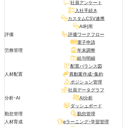
社員アンケート
入社手続き
カスタムCSV連携
AI利用
評価
評価ワークフロー
電子申請
労務管理
年末調整
給与明細
配置バランス図
人材配置
異動案作成・集約
ポジション管理
社員データグラフ
分析・AI
AI分析
ダッシュボード
勤怠管理
勤怠管理
人材育成
eラーニング・学習管理