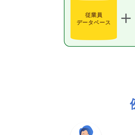
＋
従業員
データベース