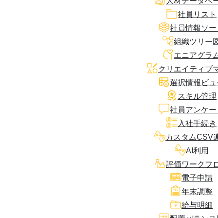
人材データベ
社員リスト
社員情報ソー
組織ツリー
エニアグラ
クリエイティブ
選択情報ビュ
スキル管理
社員アンケー
入社手続き
カスタムCSV
AI利用
評価ワークフ
電子申請
年末調整
給与明細