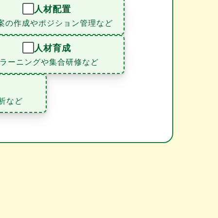
人材配置
案の作成やポジション管理など
人材育成
eラーニングや集合研修など
析など