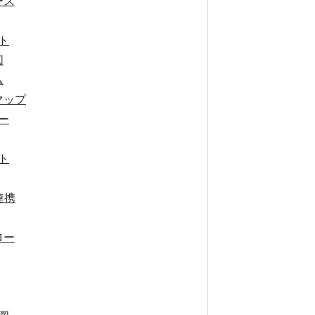
ース
ト
図
ム
マップ
ー
ト
連携
ロー