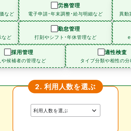
労務管理
価など
電子申請・年末調整・給与明細など
異動
勤怠管理
示など
打刻やシフト・年休管理など
採用管理
適性検査
人や候補者の管理など
タイプ分類や相性の分
利用人数を選ぶ
2.