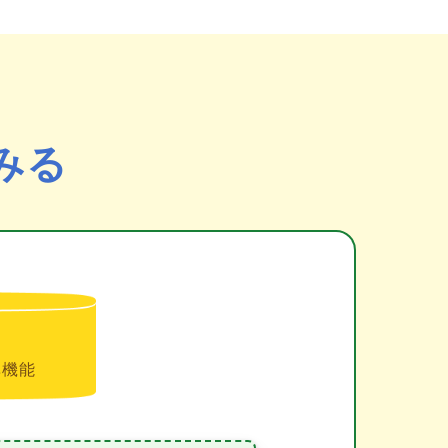
みる
準機能