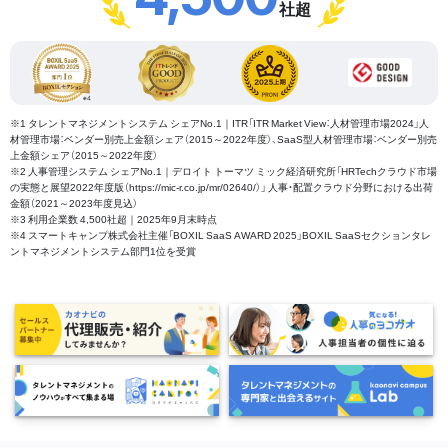
社超
※1 タレントマネジメントシステム シェアNo.1｜ITR「ITR Market View：人材管理市場2024」人
材管理市場：ベンダー別売上金額シェア（2015～2022年度）、SaaS型人材管理市場：ベンダー別売
上金額シェア（2015～2022年度）
※2 人事管理システム シェアNo.1｜デロイト トーマツ ミック経済研究所「HRTechクラウド市場
の実態と展望2022年度版（https://mic-r.co.jp/mr/02640/）」 人事・配置クラウド分野における出荷
金額（2021～2023年度見込）
※3 利用企業数 4,500社超｜2025年9月末時点
※4 スマートキャンプ株式会社主催「BOXIL SaaS AWARD 2025」BOXIL SaaSセクションタレ
ントマネジメントシステム部門1位を受賞