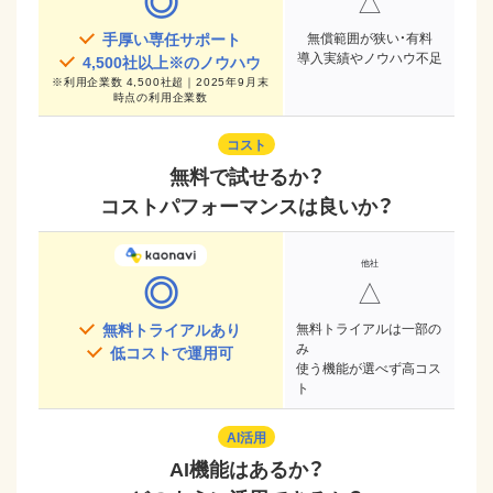
◎
△
手厚い専任サポート
無償範囲が狭い・有料
導入実績やノウハウ不足
4,500
社以上※のノウハウ
※
利用企業数 4,500社超｜2025年9月末
時点
の利用企業数
コスト
無料で試せるか？
コストパフォーマンスは良いか？
◎
△
無料トライアルあり
無料トライアルは一部の
み
低コストで運用可
使う機能が選べず高コス
ト
AI活用
AI機能はあるか？