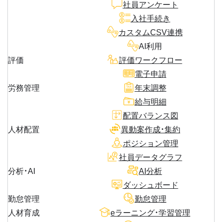
社員アンケート
入社手続き
カスタムCSV連携
AI利用
評価
評価ワークフロー
電子申請
労務管理
年末調整
給与明細
配置バランス図
人材配置
異動案作成・集約
ポジション管理
社員データグラフ
分析・AI
AI分析
ダッシュボード
勤怠管理
勤怠管理
人材育成
eラーニング・学習管理