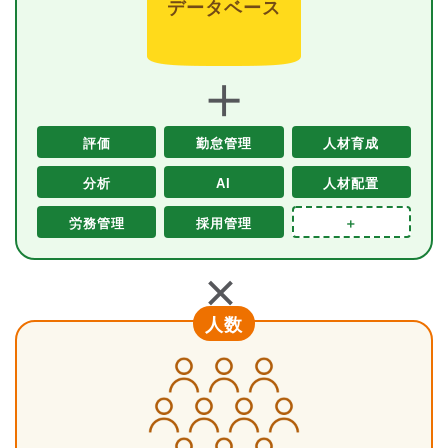
データベース
＋
評価
勤怠管理
人材育成
分析
AI
人材配置
労務管理
採用管理
＋
＋
人数