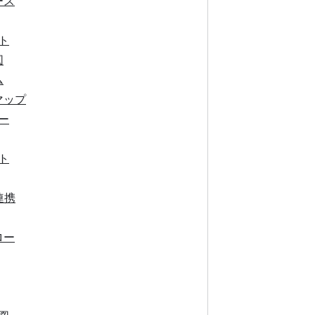
ース
ト
図
ム
マップ
ー
ト
連携
ロー