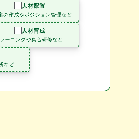
人材配置
案の作成やポジション管理など
人材育成
eラーニングや集合研修など
析など