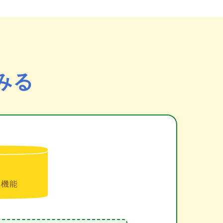
みる
準機能