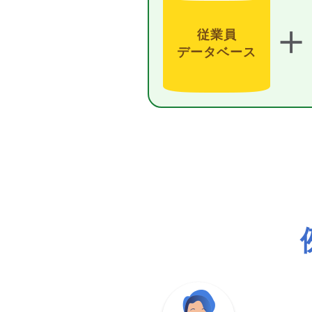
＋
従業員
データベース