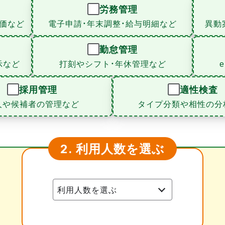
労務管理
価など
電子申請・年末調整・給与明細など
異動
勤怠管理
示など
打刻やシフト・年休管理など
採用管理
適性検査
人や候補者の管理など
タイプ分類や相性の分
利用人数を選ぶ
2.