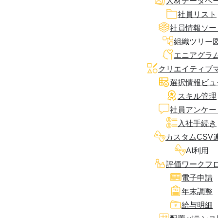
人材データベ
社員リスト
社員情報ソー
組織ツリー
エニアグラ
クリエイティブ
選択情報ビュ
スキル管理
社員アンケー
入社手続き
カスタムCSV
AI利用
評価ワークフ
電子申請
年末調整
給与明細