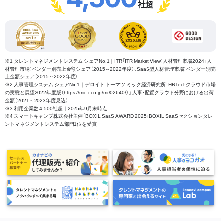
社超
※1 タレントマネジメントシステム シェアNo.1｜ITR「ITR Market View：人材管理市場2024」人
材管理市場：ベンダー別売上金額シェア（2015～2022年度）、SaaS型人材管理市場：ベンダー別売
上金額シェア（2015～2022年度）
※2 人事管理システム シェアNo.1｜デロイト トーマツ ミック経済研究所「HRTechクラウド市場
の実態と展望2022年度版（https://mic-r.co.jp/mr/02640/）」 人事・配置クラウド分野における出荷
金額（2021～2023年度見込）
※3 利用企業数 4,500社超｜2025年9月末時点
※4 スマートキャンプ株式会社主催「BOXIL SaaS AWARD 2025」BOXIL SaaSセクションタレ
ントマネジメントシステム部門1位を受賞