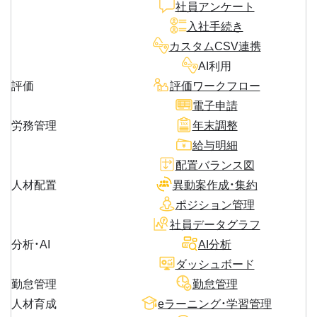
社員アンケート
入社手続き
カスタムCSV連携
AI利用
評価
評価ワークフロー
電子申請
労務管理
年末調整
給与明細
配置バランス図
人材配置
異動案作成・集約
ポジション管理
社員データグラフ
分析・AI
AI分析
ダッシュボード
勤怠管理
勤怠管理
人材育成
eラーニング・学習管理