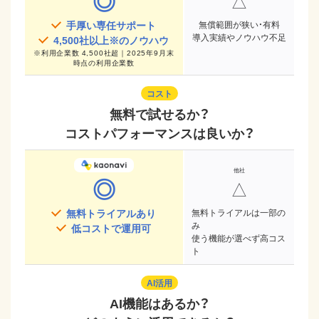
◎
△
手厚い専任サポート
無償範囲が狭い・有料
導入実績やノウハウ不足
4,500
社以上※のノウハウ
※
利用企業数 4,500社超｜2025年9月末
時点
の利用企業数
コスト
無料で試せるか？
コストパフォーマンスは良いか？
◎
△
無料トライアルあり
無料トライアルは一部の
み
低コストで運用可
使う機能が選べず高コス
ト
AI活用
AI機能はあるか？