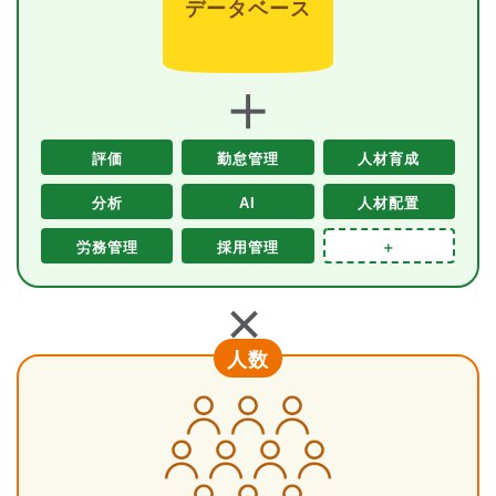
データベース
＋
評価
勤怠管理
人材育成
分析
AI
人材配置
労務管理
採用管理
＋
＋
人数