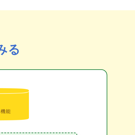
みる
準機能