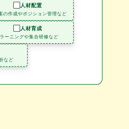
人材配置
案の作成やポジション管理など
人材育成
eラーニングや集合研修など
析など