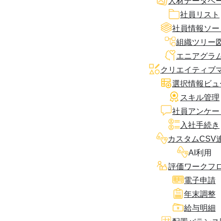
人材データベ
社員リスト
社員情報ソー
組織ツリー
エニアグラ
クリエイティブ
選択情報ビュ
スキル管理
社員アンケー
入社手続き
カスタムCSV
AI利用
評価ワークフ
電子申請
年末調整
給与明細