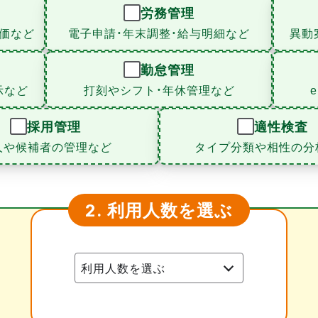
労務管理
価など
電子申請・年末調整・給与明細など
異動
勤怠管理
示など
打刻やシフト・年休管理など
採用管理
適性検査
人や候補者の管理など
タイプ分類や相性の分
利用人数を選ぶ
2.