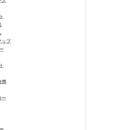
ース
ト
図
ム
マップ
ー
ト
連携
ロー