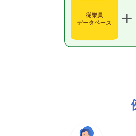
＋
従業員
データベース